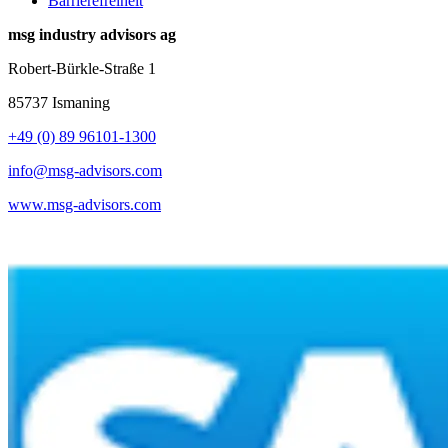
Barrierefreiheit
msg industry advisors ag
Robert-Bürkle-Straße 1
85737 Ismaning
+49 (0) 89 96101-1300
info@msg-advisors.com
www.msg-advisors.com