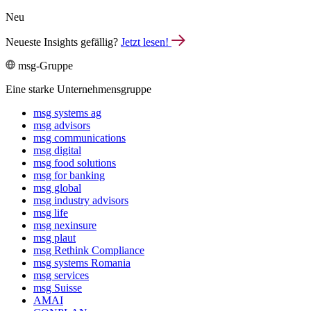
Neu
Neueste Insights gefällig?
Jetzt lesen!
msg-Gruppe
Eine starke Unternehmensgruppe
msg systems ag
msg advisors
msg commu­ni­ca­tions
msg digital
msg food solutions
msg for banking
msg global
msg industry advisors
msg life
msg nexinsure
msg plaut
msg Rethink Compli­ance
msg systems Romania
msg services
msg Suisse
AMAI