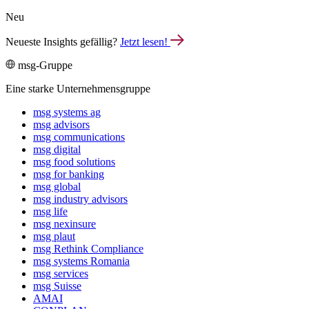
Neu
Neueste Insights gefällig?
Jetzt lesen!
msg-Gruppe
Eine starke Unternehmensgruppe
msg systems ag
msg advisors
msg commu­ni­ca­tions
msg digital
msg food solutions
msg for banking
msg global
msg industry advisors
msg life
msg nexinsure
msg plaut
msg Rethink Compli­ance
msg systems Romania
msg services
msg Suisse
AMAI