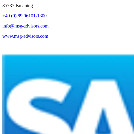
85737 Ismaning
+49 (0) 89 96101-1300
info@msg-advisors.com
www.msg-advisors.com