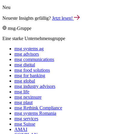
Neu
Neueste Insights gefällig?
Jetzt lesen!
msg-Gruppe
Eine starke Unternehmensgruppe
msg systems ag
msg advisors
msg commu­ni­ca­tions
msg digital
msg food solutions
msg for banking
msg global
msg industry advisors
msg life
msg nexinsure
msg plaut
msg Rethink Compli­ance
msg systems Romania
msg services
msg Suisse
AMAI