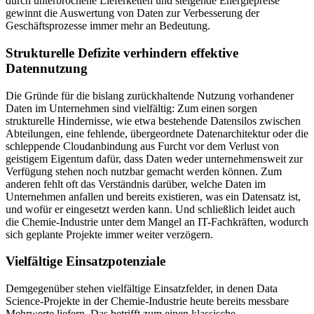
durch unterbrochene Lieferketten und steigende Energiepreise
gewinnt die Auswertung von Daten zur Verbesserung der
Geschäftsprozesse immer mehr an Bedeutung.
Strukturelle Defizite verhindern effektive
Datennutzung
Die Gründe für die bislang zurückhaltende Nutzung vorhandener
Daten im Unternehmen sind vielfältig: Zum einen sorgen
strukturelle Hindernisse, wie etwa bestehende Datensilos zwischen
Abteilungen, eine fehlende, übergeordnete Datenarchitektur oder die
schleppende Cloudanbindung aus Furcht vor dem Verlust von
geistigem Eigentum dafür, dass Daten weder unternehmensweit zur
Verfügung stehen noch nutzbar gemacht werden können. Zum
anderen fehlt oft das Verständnis darüber, welche Daten im
Unternehmen anfallen und bereits existieren, was ein Datensatz ist,
und wofür er eingesetzt werden kann. Und schließlich leidet auch
die Chemie-Industrie unter dem Mangel an IT-Fachkräften, wodurch
sich geplante Projekte immer weiter verzögern.
Vielfältige Einsatzpotenziale
Demgegenüber stehen vielfältige Einsatzfelder, in denen Data
Science-Projekte in der Chemie-Industrie heute bereits messbare
Mehrwerte liefern. Das betrifft zum einen klassische