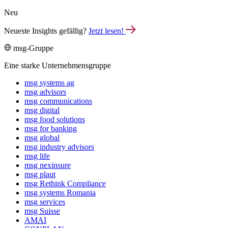
Neu
Neueste Insights gefällig?
Jetzt lesen!
msg-Gruppe
Eine starke Unternehmensgruppe
msg systems ag
msg advisors
msg commu­ni­ca­tions
msg digital
msg food solutions
msg for banking
msg global
msg industry advisors
msg life
msg nexinsure
msg plaut
msg Rethink Compli­ance
msg systems Romania
msg services
msg Suisse
AMAI