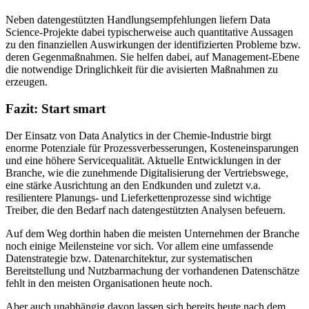
Neben datengestützten Handlungsempfehlungen liefern Data
Science-Projekte dabei typischerweise auch quantitative Aussagen
zu den finanziellen Auswirkungen der identifizierten Probleme bzw.
deren Gegenmaßnahmen. Sie helfen dabei, auf Management-Ebene
die notwendige Dringlichkeit für die avisierten Maßnahmen zu
erzeugen.
Fazit: Start smart
Der Einsatz von Data Analytics in der Chemie-Industrie birgt
enorme Potenziale für Prozessverbesserungen, Kosteneinsparungen
und eine höhere Servicequalität. Aktuelle Entwicklungen in der
Branche, wie die zunehmende Digitalisierung der Vertriebswege,
eine stärke Ausrichtung an den Endkunden und zuletzt v.a.
resilientere Planungs- und Lieferkettenprozesse sind wichtige
Treiber, die den Bedarf nach datengestützten Analysen befeuern.
Auf dem Weg dorthin haben die meisten Unternehmen der Branche
noch einige Meilensteine vor sich. Vor allem eine umfassende
Datenstrategie bzw. Datenarchitektur, zur systematischen
Bereitstellung und Nutzbarmachung der vorhandenen Datenschätze
fehlt in den meisten Organisationen heute noch.
Aber auch unabhängig davon lassen sich bereits heute nach dem