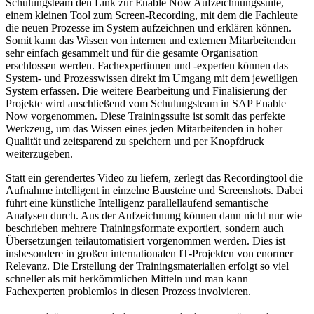
Schulungsteam den Link zur Enable Now Aufzeichnungssuite,
einem kleinen Tool zum Screen-Recording, mit dem die Fachleute
die neuen Prozesse im System aufzeichnen und erklären können.
Somit kann das Wissen von internen und externen Mitarbeitenden
sehr einfach gesammelt und für die gesamte Organisation
erschlossen werden. Fachexpertinnen und -experten können das
System- und Prozesswissen direkt im Umgang mit dem jeweiligen
System erfassen. Die weitere Bearbeitung und Finalisierung der
Projekte wird anschließend vom Schulungsteam in SAP Enable
Now vorgenommen. Diese Trainingssuite ist somit das perfekte
Werkzeug, um das Wissen eines jeden Mitarbeitenden in hoher
Qualität und zeitsparend zu speichern und per Knopfdruck
weiterzugeben.
Statt ein gerendertes Video zu liefern, zerlegt das Recordingtool die
Aufnahme intelligent in einzelne Bausteine und Screenshots. Dabei
führt eine künstliche Intelligenz parallellaufend semantische
Analysen durch. Aus der Aufzeichnung können dann nicht nur wie
beschrieben mehrere Trainingsformate exportiert, sondern auch
Übersetzungen teilautomatisiert vorgenommen werden. Dies ist
insbesondere in großen internationalen IT-Projekten von enormer
Relevanz. Die Erstellung der Trainingsmaterialien erfolgt so viel
schneller als mit herkömmlichen Mitteln und man kann
Fachexperten problemlos in diesen Prozess involvieren.