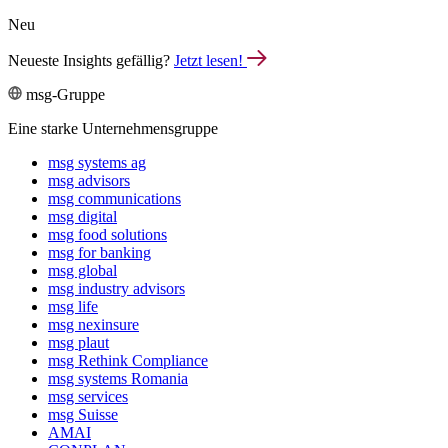
Neu
Neueste Insights gefällig?
Jetzt lesen!
msg-Gruppe
Eine starke Unternehmensgruppe
msg systems ag
msg advisors
msg commu­ni­ca­tions
msg digital
msg food solutions
msg for banking
msg global
msg industry advisors
msg life
msg nexinsure
msg plaut
msg Rethink Compli­ance
msg systems Romania
msg services
msg Suisse
AMAI