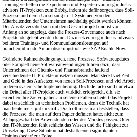
Training verhelfen die Expertinnen und Experten von msg industry
advisors IT-Projekten zum Erfolg, indem sie dafür sorgen, dass Soll-
Prozesse und deren Umsetzung in IT-Systemen von den
Mitarbeitenden der Unternehmen nachhaltig gelebt werden können.
Der Ansatz verzahnt sich mit dem Gesamtprojekt und ist von
Anfang an so angelegt, dass die Prozess-Governance auch nach
Projektende gelebt werden kann. Dazu setzen msg industry advisors
bei ihren Trainings- und Kommunikationslösungen auf
branchenführende Automatisierungstools wie SAP Enable Now.
Geänderte Rahmenbedingungen, neue Prozesse, Softwareupdates
oder komplett neue Softwareanwendungen führen dazu, dass
Unternehmen der Chemie- und Pharmabranche laufend
verschiedenste IT-Projekte umsetzen müssen. Man steckt viel Zeit
und Geld in das Aufsetzen von neuen Soll-Prozessen und viel Arbeit
in deren systemische Implementierung. Doch de facto sind nur etwa
ein Drittel aller IT-Projekte auch wirklich erfolgreich, d.h. sie
erreichen ihre Zielvorgaben. In seltenen Fällen scheitert das Projekt
dabei tatsächlich an technischen Problemen, denn die Technik hat
man heute meist gut im Griff. Doch oft muss man feststellen, dass
die Prozesse, die man auf dem Papier definiert hatte, nicht zum
Alltagsgeschäft der Anwendenden oder des Marktes passen. Oder
den IT-Nutzenden fehlt schlicht das Wissen und die Fähigkeit zur
Umsetzung. Diese Situation hat deshalb einen signifikanten
Trainingsbedarf zur Folge.