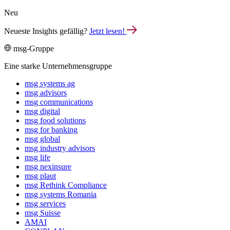
Neu
Neueste Insights gefällig?
Jetzt lesen!
msg-Gruppe
Eine starke Unternehmensgruppe
msg systems ag
msg advisors
msg commu­ni­ca­tions
msg digital
msg food solutions
msg for banking
msg global
msg industry advisors
msg life
msg nexinsure
msg plaut
msg Rethink Compli­ance
msg systems Romania
msg services
msg Suisse
AMAI