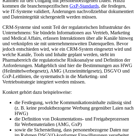
Rahmen für den Umgang mit personenbezogenen Daten. Hinzu
kommen die branchenspezifischen
GxP-Standards
, die festlegen,
wie IT-Systeme validiert, Änderungen nachvollziehbar dokumentiert
und Datenintegrität sichergestellt werden müssen.
CRM-Systeme sind somit Teil der regulatorischen Infrastruktur des
Unternehmens: Sie bündeln Informationen aus Vertrieb, Marketing
und Medical Affairs, erfassen Interaktionen über alle Kanäle hinweg
und verknüpfen sie mit unternehmensweiten Datenquellen. Bevor
jedoch entschieden wird, wie ein CRM-System eingesetzt wird und
welche Kanäle, Tools und Inhalte geplant werden, steht im
Pharmabereich die regulatorische Risikoanalyse und Definition der
Anforderungen. Maßgeblich sind hier die Bestimmungen aus HWG
(Heilmittelwerbegesetz), AMG (Arzneimittelgesetz), DSGVO und
GxP-Leitlinien, die systematisch in die Marketing- und
Vertriebsstrategie integriert werden müssen.
Konkret gehört dazu beispielsweise:
die Festlegung, welche Kommunikationsinhalte zulässig sind
(z. B. keine produktbezogene Werbung gegenüber Laien nach
HWG)
die Definition von Dokumentations- und Freigabeprozessen
für Werbematerialien (AMG, GxP)
sowie die Sicherstellung, dass personenbezogene Daten nur
im Rahmen DSGVO-konformer Einwilligungen verarbeitet