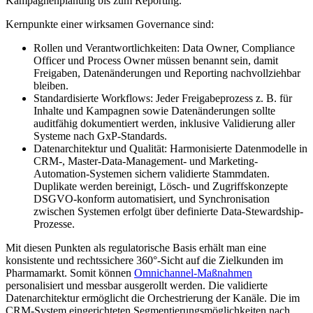
Kampagnenplanung bis zum Reporting.
Kernpunkte einer wirksamen Governance sind:
Rollen und Verantwortlichkeiten: Data Owner, Compliance
Officer und Process Owner müssen benannt sein, damit
Freigaben, Datenänderungen und Reporting nachvollziehbar
bleiben.
Standardisierte Workflows: Jeder Freigabeprozess z. B. für
Inhalte und Kampagnen sowie Datenänderungen sollte
auditfähig dokumentiert werden, inklusive Validierung aller
Systeme nach GxP-Standards.
Datenarchitektur und Qualität: Harmonisierte Datenmodelle in
CRM-, Master-Data-Management- und Marketing-
Automation-Systemen sichern validierte Stammdaten.
Duplikate werden bereinigt, Lösch- und Zugriffskonzepte
DSGVO-konform automatisiert, und Synchronisation
zwischen Systemen erfolgt über definierte Data-Stewardship-
Prozesse.
Mit diesen Punkten als regulatorische Basis erhält man eine
konsistente und rechtssichere 360°-Sicht auf die Zielkunden im
Pharmamarkt. Somit können
Omnichannel-Maßnahmen
personalisiert und messbar ausgerollt werden. Die validierte
Datenarchitektur ermöglicht die Orchestrierung der Kanäle. Die im
CRM-System eingerichteten Segmentierungsmöglichkeiten nach