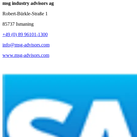
msg industry advisors ag
Robert-Bürkle-Straße 1
85737 Ismaning
+49 (0) 89 96101-1300
info@msg-advisors.com
www.msg-advisors.com