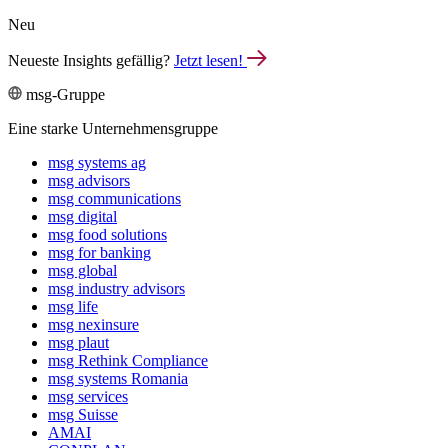
Neu
Neueste Insights gefällig?
Jetzt lesen!
msg-Gruppe
Eine starke Unternehmensgruppe
msg systems ag
msg advisors
msg commu­ni­ca­tions
msg digital
msg food solutions
msg for banking
msg global
msg industry advisors
msg life
msg nexinsure
msg plaut
msg Rethink Compli­ance
msg systems Romania
msg services
msg Suisse
AMAI